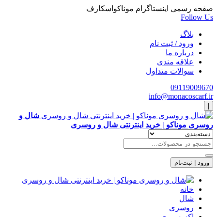
صفحه رسمی اینستاگرام موناکواسکارف
Follow Us
بلاگ
ورود / ثبت نام
درباره ما
علاقه مندی
سوالات متداول
09119009670
info@monacoscarf.ir
|
شال و
روسری موناکو | خرید اینترنتی شال و روسری
ورود | ثبت‌نام
خانه
شال
روسری
اکسسوری