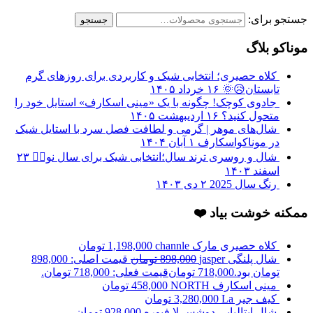
جستجو برای:
جستجو
موناکو بلاگ
کلاه حصیری؛ انتخابی شیک و کاربردی برای روزهای گرم
تابستان😥🌞
۱۶ خرداد ۱۴۰۵
جادوی کوچک! چگونه با یک «مینی اسکارف» استایل خود را
متحول کنید؟
۱۶ اردیبهشت ۱۴۰۵
شال‌های موهر | گرمی و لطافت فصل سرد با استایل شیک
در موناکواسکارف
۱ آبان ۱۴۰۴
شال و روسری ترند سال؛انتخابی شیک برای سال نو❤️‍🔥
۲۳
اسفند ۱۴۰۳
رنگ سال 2025
۲ دی ۱۴۰۳
ممکنه خوشت بیاد ❤️
کلاه حصیری مارک channle
1,198,000
تومان
شال پلنگی jasper
898,000
تومان
قیمت اصلی: 898,000
تومان بود.
718,000
تومان
قیمت فعلی: 718,000 تومان.
مینی اسکارف NORTH
458,000
تومان
کیف جیر La
3,280,000
تومان
شال ایتالیایی دوشس لا فیوره
928,000
تومان