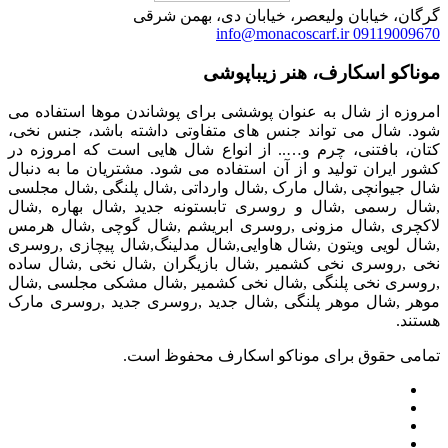
گرگان، خیابان ولیعصر، خیابان دی، بهمن شرقی
info@monacoscarf.ir
09119009670
موناکو اسکارف، هنر زیباپوشی
امروزه از شال به عنوان پوششی برای پوشاندن موها استفاده می
شود. شال می تواند جنس های متفاوتی داشته باشد، جنس نخی،
کتان، بافتنی، چرم و….. از انواع شال هایی است که امروزه در
کشور ایران تولید و از آن استفاده می شود. مشتریان ما به دنبال
شال جیوانچی ,شال مارک ,شال وارداتی ,شال پلنگی ,شال مجلسی
,شال رسمی ,شال و روسری تابستونه جدید ,شال بهاره ,شال
لاکچری ,شال مزونی ,روسری ابریشم ,شال گوچی ,شال هرمس
,شال لویی ویتون ,شال هاوایی,شال مدلینگ,شال پیچازی ,روسری
نخی ,روسری نخی کشمیر ,شال بازیگران ,شال نخی ,شال ساده
,روسری نخی پلنگی ,شال نخی کشمیر ,شال مشکی مجلسی ,شال
موهر ,شال موهر پلنگی ,شال جدید ,روسری جدید ,روسری مارک
هستند.
تمامی حقوق برای موناکو اسکارف محفوظ است.