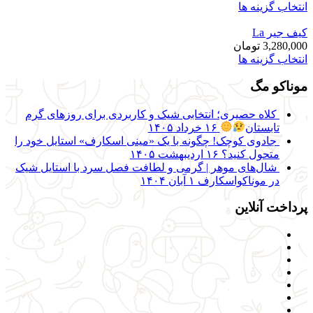
انتخاب گزینه ها
کیف جیر La
3,280,000
تومان
انتخاب گزینه ها
موناکو مگ
کلاه حصیری؛ انتخابی شیک و کاربردی برای روزهای گرم
تابستان
۱۶ خرداد ۱۴۰۵
جادوی کوچک! چگونه با یک «مینی اسکارف» استایل خود را
متحول کنید؟
۱۶ اردیبهشت ۱۴۰۵
شال‌های موهر | گرمی و لطافت فصل سرد با استایل شیک
در موناکواسکارف
۱ آبان ۱۴۰۴
پرداخت آنلاین