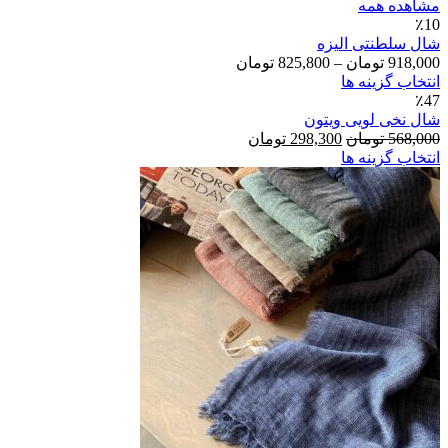
مشاهده همه
٪10
شال سلطنتی الیزه
Price
918,000
تومان
–
825,800
تومان
range:
انتخاب گزینه ها
825,800
٪47
تومان
شال نخی لویی ویتون
through
قیمت
قیمت
568,000
تومان
298,300
تومان
918,000
اصلی:
فعلی:
انتخاب گزینه ها
تومان
298,300
568,000
تومان
تومان.
بود.