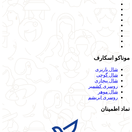
موناکو اسکارف
شال باربری
شال گوچی
شال پیچازی
روسری کشمیر
شال موهر
روسری ابریشم
نماد اطمینان