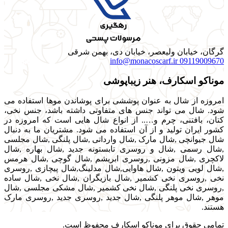
گرگان، خیابان ولیعصر، خیابان دی، بهمن شرقی
info@monacoscarf.ir
09119009670
موناکو اسکارف، هنر زیباپوشی
امروزه از شال به عنوان پوششی برای پوشاندن موها استفاده می
شود. شال می تواند جنس های متفاوتی داشته باشد، جنس نخی،
کتان، بافتنی، چرم و….. از انواع شال هایی است که امروزه در
کشور ایران تولید و از آن استفاده می شود. مشتریان ما به دنبال
شال جیوانچی ,شال مارک ,شال وارداتی ,شال پلنگی ,شال مجلسی
,شال رسمی ,شال و روسری تابستونه جدید ,شال بهاره ,شال
لاکچری ,شال مزونی ,روسری ابریشم ,شال گوچی ,شال هرمس
,شال لویی ویتون ,شال هاوایی,شال مدلینگ,شال پیچازی ,روسری
نخی ,روسری نخی کشمیر ,شال بازیگران ,شال نخی ,شال ساده
,روسری نخی پلنگی ,شال نخی کشمیر ,شال مشکی مجلسی ,شال
موهر ,شال موهر پلنگی ,شال جدید ,روسری جدید ,روسری مارک
هستند.
تمامی حقوق برای موناکو اسکارف محفوظ است.