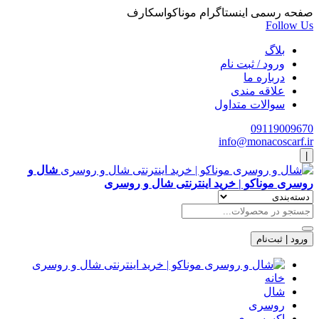
صفحه رسمی اینستاگرام موناکواسکارف
Follow Us
بلاگ
ورود / ثبت نام
درباره ما
علاقه مندی
سوالات متداول
09119009670
info@monacoscarf.ir
|
شال و
روسری موناکو | خرید اینترنتی شال و روسری
ورود | ثبت‌نام
خانه
شال
روسری
اکسسوری