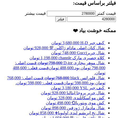
فیلتر براساس قیمت:
قیمت کمتر
قیمت بیشتر
فیلتر
ممکنه خوشت بیاد ❤️
کیف جیر H-D
3,680,000
تومان
شال کتان اصلی مادام ژاکلین 💯
928,000
تومان
شال حریرGucci
748,000
تومان
کلاه حصیری مارک channle
1,198,000
تومان
شال موهر پیچازی D-ior
798,000
تومان
قیمت اصلی:
798,000 تومان بود.
488,600
تومان
قیمت فعلی: 488,600
تومان.
شال فلورانس black
768,000
تومان
قیمت اصلی: 768,000
تومان بود.
598,000
تومان
قیمت فعلی: 598,000 تومان.
کیف جیر YSL
3,180,000
تومان
شال حریر پروجا ایتالیا
928,000
تومان
کش مو اسکاتلندی
328,000
تومان
کش موی ویتوریا💞
498,000
تومان
شال مادمازل ژوزفین
898,000
تومان
شال نخ ابریشم لیدی اولیویا➕
858,000
تومان
شال تافته فلورنتینااا
1,058,000
تومان