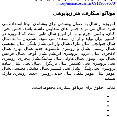
info@monacoscarf.ir
09119009670
موناکو اسکارف، هنر زیباپوشی
امروزه از شال به عنوان پوششی برای پوشاندن موها استفاده می
شود. شال می تواند جنس های متفاوتی داشته باشد، جنس نخی،
کتان، بافتنی، چرم و….. از انواع شال هایی است که امروزه در
کشور ایران تولید و از آن استفاده می شود. مشتریان ما به دنبال
شال جیوانچی ,شال مارک ,شال وارداتی ,شال پلنگی ,شال مجلسی
,شال رسمی ,شال و روسری تابستونه جدید ,شال بهاره ,شال
لاکچری ,شال مزونی ,روسری ابریشم ,شال گوچی ,شال هرمس
,شال لویی ویتون ,شال هاوایی,شال مدلینگ,شال پیچازی ,روسری
نخی ,روسری نخی کشمیر ,شال بازیگران ,شال نخی ,شال ساده
,روسری نخی پلنگی ,شال نخی کشمیر ,شال مشکی مجلسی ,شال
موهر ,شال موهر پلنگی ,شال جدید ,روسری جدید ,روسری مارک
هستند.
تمامی حقوق برای موناکو اسکارف محفوظ است.