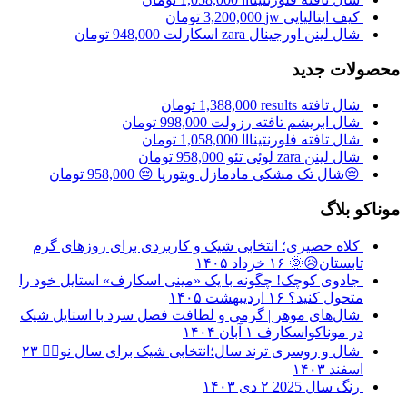
کیف ایتالیایی jw
3,200,000
تومان
شال لینن اورجینال zara اسکارلت
948,000
تومان
محصولات جدید
شال تافته results
1,388,000
تومان
شال ابریشم تافته رزولت
998,000
تومان
شال تافته فلورنتینااا
1,058,000
تومان
شال لینن zara لوئی تئو
958,000
تومان
😔شال تک مشکی مادمازل ویتوریا 😔
958,000
تومان
موناکو بلاگ
کلاه حصیری؛ انتخابی شیک و کاربردی برای روزهای گرم
تابستان😥🌞
۱۶ خرداد ۱۴۰۵
جادوی کوچک! چگونه با یک «مینی اسکارف» استایل خود را
متحول کنید؟
۱۶ اردیبهشت ۱۴۰۵
شال‌های موهر | گرمی و لطافت فصل سرد با استایل شیک
در موناکواسکارف
۱ آبان ۱۴۰۴
شال و روسری ترند سال؛انتخابی شیک برای سال نو❤️‍🔥
۲۳
اسفند ۱۴۰۳
رنگ سال 2025
۲ دی ۱۴۰۳