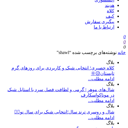
هدبند
کلاه
کیف
پیگیری سفارش
ارتباط با ما
0
0
0
خانه
نوشته‌های برچسب شده “shawl”
بلاگ
کلاه حصیری؛ انتخابی شیک و کاربردی برای روزهای گرم
تابستان😥🌞
ادامه مطلب...
بلاگ
شال‌های موهر | گرمی و لطافت فصل سرد با استایل شیک
در موناکواسکارف
ادامه مطلب...
بلاگ
شال و روسری ترند سال؛انتخابی شیک برای سال نو❤️‍🔥
ادامه مطلب...
بلاگ