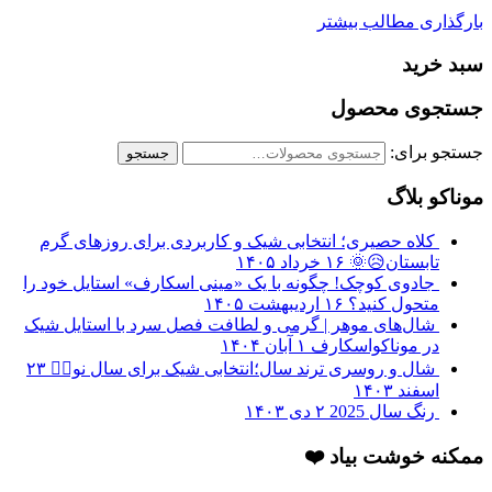
بارگذاری مطالب بیشتر
سبد خرید
جستجوی محصول
جستجو برای:
جستجو
موناکو بلاگ
کلاه حصیری؛ انتخابی شیک و کاربردی برای روزهای گرم
تابستان😥🌞
۱۶ خرداد ۱۴۰۵
جادوی کوچک! چگونه با یک «مینی اسکارف» استایل خود را
متحول کنید؟
۱۶ اردیبهشت ۱۴۰۵
شال‌های موهر | گرمی و لطافت فصل سرد با استایل شیک
در موناکواسکارف
۱ آبان ۱۴۰۴
شال و روسری ترند سال؛انتخابی شیک برای سال نو❤️‍🔥
۲۳
اسفند ۱۴۰۳
رنگ سال 2025
۲ دی ۱۴۰۳
ممکنه خوشت بیاد ❤️