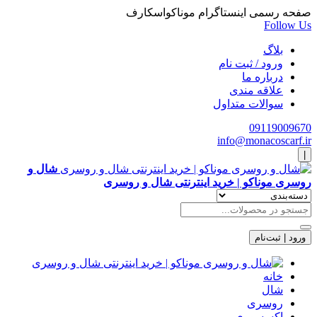
صفحه رسمی اینستاگرام موناکواسکارف
Follow Us
بلاگ
ورود / ثبت نام
درباره ما
علاقه مندی
سوالات متداول
09119009670
info@monacoscarf.ir
|
شال و
روسری موناکو | خرید اینترنتی شال و روسری
ورود | ثبت‌نام
خانه
شال
روسری
اکسسوری