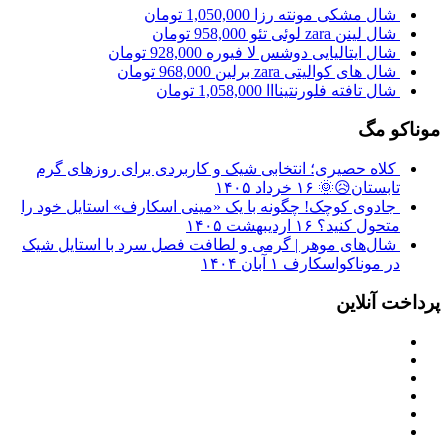
شال مشکی مونته رزا
1,050,000
تومان
شال لینن zara لوئی تئو
958,000
تومان
شال ایتالیایی دوشس لا فیوره
928,000
تومان
شال های کوالیتی zara برلین
968,000
تومان
شال تافته فلورنتینااا
1,058,000
تومان
موناکو مگ
کلاه حصیری؛ انتخابی شیک و کاربردی برای روزهای گرم
تابستان😥🌞
۱۶ خرداد ۱۴۰۵
جادوی کوچک! چگونه با یک «مینی اسکارف» استایل خود را
متحول کنید؟
۱۶ اردیبهشت ۱۴۰۵
شال‌های موهر | گرمی و لطافت فصل سرد با استایل شیک
در موناکواسکارف
۱ آبان ۱۴۰۴
پرداخت آنلاین