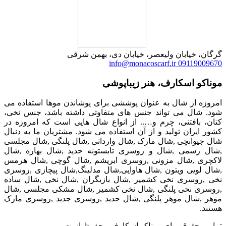
گرگان، خیابان ولیعصر، خیابان دی، بهمن شرقی
info@monacoscarf.ir
09119009670
موناکو اسکارف، هنر زیباپوشی
امروزه از شال به عنوان پوششی برای پوشاندن موها استفاده می
شود. شال می تواند جنس های متفاوتی داشته باشد، جنس نخی،
کتان، بافتنی، چرم و….. از انواع شال هایی است که امروزه در
کشور ایران تولید و از آن استفاده می شود. مشتریان ما به دنبال
شال جیوانچی ,شال مارک ,شال وارداتی ,شال پلنگی ,شال مجلسی
,شال رسمی ,شال و روسری تابستونه جدید ,شال بهاره ,شال
لاکچری ,شال مزونی ,روسری ابریشم ,شال گوچی ,شال هرمس
,شال لویی ویتون ,شال هاوایی,شال مدلینگ,شال پیچازی ,روسری
نخی ,روسری نخی کشمیر ,شال بازیگران ,شال نخی ,شال ساده
,روسری نخی پلنگی ,شال نخی کشمیر ,شال مشکی مجلسی ,شال
موهر ,شال موهر پلنگی ,شال جدید ,روسری جدید ,روسری مارک
هستند.
تمامی حقوق برای موناکو اسکارف محفوظ است.