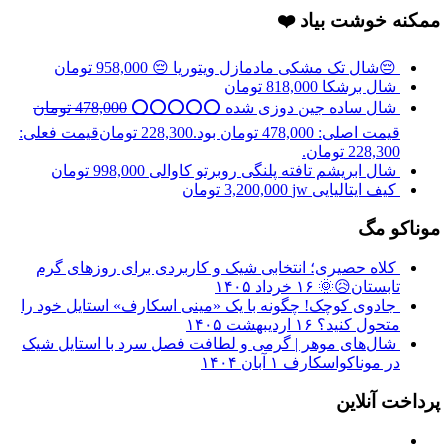
ممکنه خوشت بیاد ❤️
😔شال تک مشکی مادمازل ویتوریا 😔
958,000
تومان
شال برشکا
818,000
تومان
شال ساده جین دوزی شده ⭕️⭕️⭕️⭕️⭕️
478,000
تومان
قیمت اصلی: 478,000 تومان بود.
228,300
تومان
قیمت فعلی:
228,300 تومان.
شال ابریشم تافته پلنگی روبرتو کاوالی
998,000
تومان
کیف ایتالیایی jw
3,200,000
تومان
موناکو مگ
کلاه حصیری؛ انتخابی شیک و کاربردی برای روزهای گرم
تابستان😥🌞
۱۶ خرداد ۱۴۰۵
جادوی کوچک! چگونه با یک «مینی اسکارف» استایل خود را
متحول کنید؟
۱۶ اردیبهشت ۱۴۰۵
شال‌های موهر | گرمی و لطافت فصل سرد با استایل شیک
در موناکواسکارف
۱ آبان ۱۴۰۴
پرداخت آنلاین