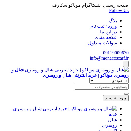
صفحه رسمی اینستاگرام موناکواسکارف
Follow Us
بلاگ
ورود / ثبت نام
درباره ما
علاقه مندی
سوالات متداول
09119009670
info@monacoscarf.ir
|
شال و
روسری موناکو | خرید اینترنتی شال و روسری
ورود | ثبت‌نام
خانه
شال
روسری
اکسسوری