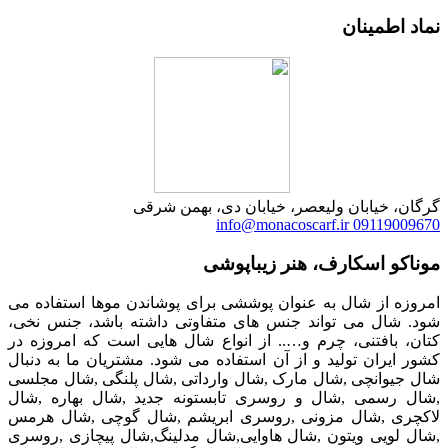
نماد اطمینان
گرگان، خیابان ولیعصر، خیابان دی، بهمن شرقی
info@monacoscarf.ir
09119009670
موناکو اسکارف، هنر زیباپوشی
امروزه از شال به عنوان پوششی برای پوشاندن موها استفاده می
شود. شال می تواند جنس های متفاوتی داشته باشد، جنس نخی،
کتان، بافتنی، چرم و….. از انواع شال هایی است که امروزه در
کشور ایران تولید و از آن استفاده می شود. مشتریان ما به دنبال
شال جیوانچی ,شال مارک ,شال وارداتی ,شال پلنگی ,شال مجلسی
,شال رسمی ,شال و روسری تابستونه جدید ,شال بهاره ,شال
لاکچری ,شال مزونی ,روسری ابریشم ,شال گوچی ,شال هرمس
,شال لویی ویتون ,شال هاوایی,شال مدلینگ,شال پیچازی ,روسری