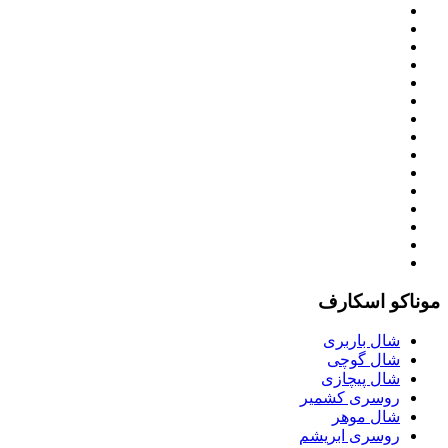
موناکو اسکارف
شال باربری
شال گوچی
شال پیچازی
روسری کشمیر
شال موهر
روسری ابریشم