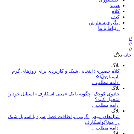
هدبند
کلاه
کیف
پیگیری سفارش
ارتباط با ما
0
0
0
خانه
بلاگ
بلاگ
کلاه حصیری؛ انتخابی شیک و کاربردی برای روزهای گرم
تابستان😥🌞
ادامه مطلب...
بلاگ
جادوی کوچک! چگونه با یک «مینی اسکارف» استایل خود را
متحول کنید؟
ادامه مطلب...
بلاگ
شال‌های موهر | گرمی و لطافت فصل سرد با استایل شیک
در موناکواسکارف
ادامه مطلب...
بلاگ