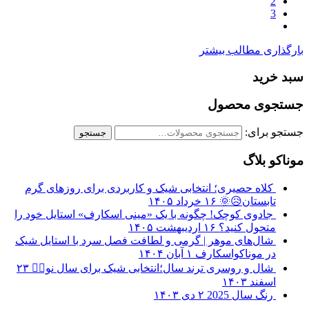
2
3
بارگذاری مطالب بیشتر
سبد خرید
جستجوی محصول
جستجو برای:
جستجو
موناکو بلاگ
کلاه حصیری؛ انتخابی شیک و کاربردی برای روزهای گرم
تابستان😥🌞
۱۶ خرداد ۱۴۰۵
جادوی کوچک! چگونه با یک «مینی اسکارف» استایل خود را
متحول کنید؟
۱۶ اردیبهشت ۱۴۰۵
شال‌های موهر | گرمی و لطافت فصل سرد با استایل شیک
در موناکواسکارف
۱ آبان ۱۴۰۴
شال و روسری ترند سال؛انتخابی شیک برای سال نو❤️‍🔥
۲۳
اسفند ۱۴۰۳
رنگ سال 2025
۲ دی ۱۴۰۳