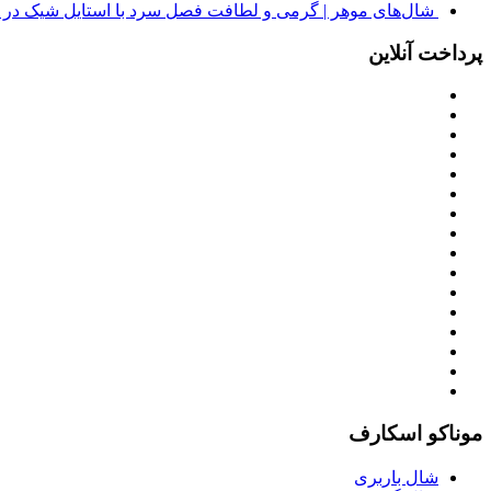
شال‌های موهر | گرمی و لطافت فصل سرد با استایل شیک در
پرداخت آنلاین
موناکو اسکارف
شال باربری