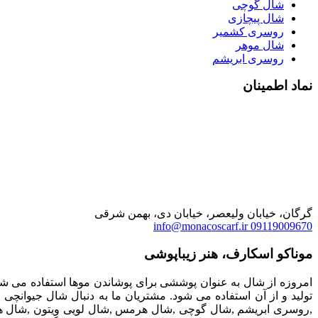
شال گوچی
شال پیچازی
روسری کشمیر
شال موهر
روسری ابریشم
نماد اطمینان
گرگان، خیابان ولیعصر، خیابان دی، بهمن شرقی
info@monacoscarf.ir
09119009670
موناکو اسکارف، هنر زیباپوشی
امروزه از شال به عنوان پوششی برای پوشاندن موها استفاده می شو
تولید و از آن استفاده می شود. مشتریان ما به دنبال شال جیوان
,روسری ابریشم ,شال گوچی ,شال هرمس ,شال لویی ویتون ,شال ها