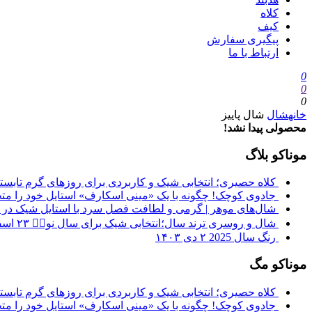
کلاه
کیف
پیگیری سفارش
ارتباط با ما
0
0
0
خانه
شال
شال پاییز
محصولی پیدا نشد!
موناکو بلاگ
کلاه حصیری؛ انتخابی شیک و کاربردی برای روزهای گرم تابس
جادوی کوچک! چگونه با یک «مینی اسکارف» استایل خود را مت
شال‌های موهر | گرمی و لطافت فصل سرد با استایل شیک در
شال و روسری ترند سال؛انتخابی شیک برای سال نو❤️‍🔥
۲۳ اسفند ۱۴۰۳
رنگ سال 2025
۲ دی ۱۴۰۳
موناکو مگ
کلاه حصیری؛ انتخابی شیک و کاربردی برای روزهای گرم تابس
جادوی کوچک! چگونه با یک «مینی اسکارف» استایل خود را مت