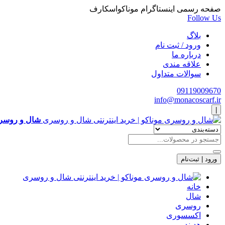
صفحه رسمی اینستاگرام موناکواسکارف
Follow Us
بلاگ
ورود / ثبت نام
درباره ما
علاقه مندی
سوالات متداول
09119009670
info@monacoscarf.ir
|
شال و روسری
ورود | ثبت‌نام
خانه
شال
روسری
اکسسوری
هدبند