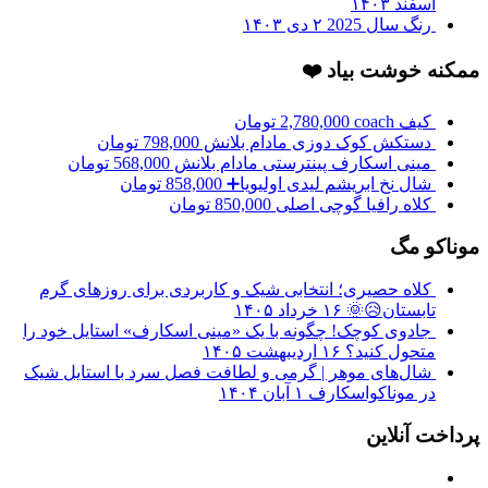
اسفند ۱۴۰۳
رنگ سال 2025
۲ دی ۱۴۰۳
ممکنه خوشت بیاد ❤️
کیف coach
2,780,000
تومان
دستکش کوک دوزی مادام بلانش
798,000
تومان
مینی اسکارف پینترستی مادام بلانش
568,000
تومان
شال نخ ابریشم لیدی اولیویا➕
858,000
تومان
کلاه رافیا گوچی اصلی
850,000
تومان
موناکو مگ
کلاه حصیری؛ انتخابی شیک و کاربردی برای روزهای گرم
تابستان😥🌞
۱۶ خرداد ۱۴۰۵
جادوی کوچک! چگونه با یک «مینی اسکارف» استایل خود را
متحول کنید؟
۱۶ اردیبهشت ۱۴۰۵
شال‌های موهر | گرمی و لطافت فصل سرد با استایل شیک
در موناکواسکارف
۱ آبان ۱۴۰۴
پرداخت آنلاین