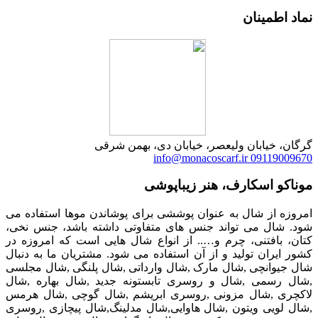
نماد اطمینان
گرگان، خیابان ولیعصر، خیابان دی، بهمن شرقی
info@monacoscarf.ir
09119009670
موناکو اسکارف، هنر زیباپوشی
امروزه از شال به عنوان پوششی برای پوشاندن موها استفاده می
شود. شال می تواند جنس های متفاوتی داشته باشد، جنس نخی،
کتان، بافتنی، چرم و….. از انواع شال هایی است که امروزه در
کشور ایران تولید و از آن استفاده می شود. مشتریان ما به دنبال
شال جیوانچی ,شال مارک ,شال وارداتی ,شال پلنگی ,شال مجلسی
,شال رسمی ,شال و روسری تابستونه جدید ,شال بهاره ,شال
لاکچری ,شال مزونی ,روسری ابریشم ,شال گوچی ,شال هرمس
,شال لویی ویتون ,شال هاوایی,شال مدلینگ,شال پیچازی ,روسری