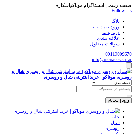
صفحه رسمی اینستاگرام موناکواسکارف
Follow Us
بلاگ
ورود / ثبت نام
درباره ما
علاقه مندی
سوالات متداول
09119009670
info@monacoscarf.ir
|
شال و
روسری موناکو | خرید اینترنتی شال و روسری
ورود | ثبت‌نام
خانه
شال
روسری
اکسسوری