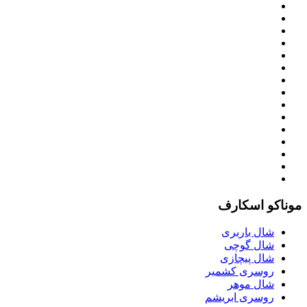
موناکو اسکارف
شال باربری
شال گوچی
شال پیچازی
روسری کشمیر
شال موهر
روسری ابریشم