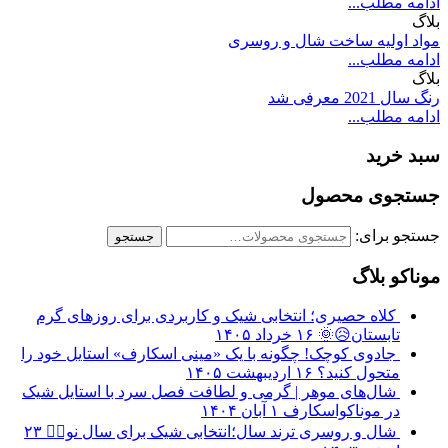
ادامه مطلب...
بلاگ
مواد اولیه ساخت شال و روسری
ادامه مطلب...
بلاگ
رنگ سال 2021 معرفی شد
ادامه مطلب...
سبد خرید
جستجوی محصول
جستجو برای:
جستجو
موناکو بلاگ
کلاه حصیری؛ انتخابی شیک و کاربردی برای روزهای گرم
تابستان😥🌞
۱۶ خرداد ۱۴۰۵
جادوی کوچک! چگونه با یک «مینی اسکارف» استایل خود را
متحول کنید؟
۱۶ اردیبهشت ۱۴۰۵
شال‌های موهر | گرمی و لطافت فصل سرد با استایل شیک
در موناکواسکارف
۱ آبان ۱۴۰۴
شال و روسری ترند سال؛انتخابی شیک برای سال نو❤️‍🔥
۲۳